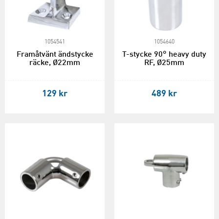
1054541
1054640
Framåtvänt ändstycke
T-stycke 90° heavy duty
räcke, Ø22mm
RF, Ø25mm
129 kr
489 kr