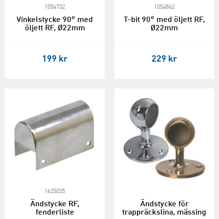
1054732
1054862
Vinkelstycke 90° med
T-bit 90° med öljett RF,
öljett RF, Ø22mm
Ø22mm
199 kr
229 kr
1625035
Ändstycke RF,
Ändstycke för
fenderliste
trappräckslina, mässing