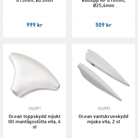
613mm, Ø25mm
kultopp RF 610mm,
Ø25,4mm
999 kr
509 kr
1042891
1042893
Ocean toppskydd mjukt
Ocean vantskruvskydd
till mantågsstötta vita, 4
mjuka vita, 2 st
st