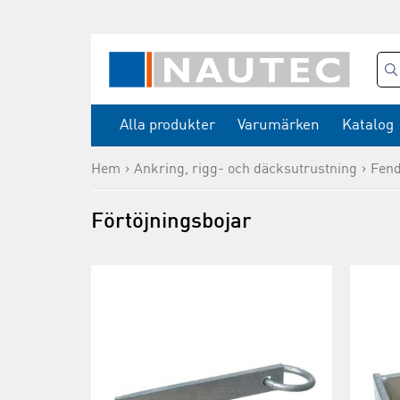
Alla produkter
Varumärken
Katalog
Hem
Ankring, rigg- och däcksutrustning
Fend
Förtöjningsbojar