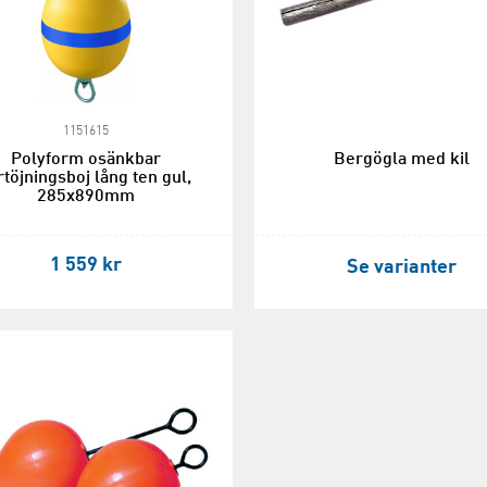
1151615
Polyform osänkbar
Bergögla med kil
rtöjningsboj lång ten gul,
285x890mm
1 559 kr
Se varianter