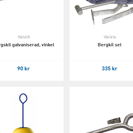
1041410
1041414
gskil galvaniserad, vinkel
Bergkil set
90 kr
335 kr