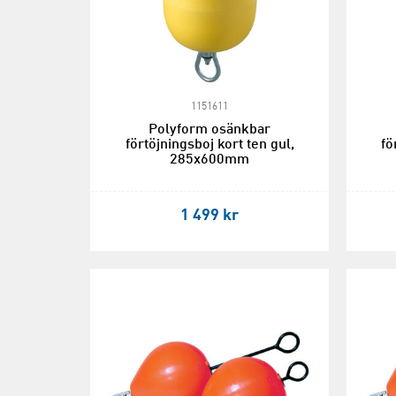
1151611
Polyform osänkbar
förtöjningsboj kort ten gul,
fö
285x600mm
1 499 kr