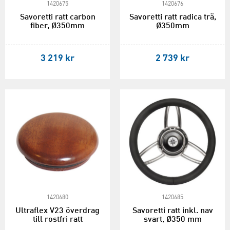
1420675
1420676
Savoretti ratt carbon
Savoretti ratt radica trä,
fiber, Ø350mm
Ø350mm
3 219 kr
2 739 kr
1420680
1420685
Ultraflex V23 överdrag
Savoretti ratt inkl. nav
till rostfri ratt
svart, Ø350 mm