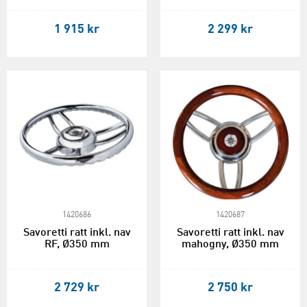
1 915 kr
2 299 kr
1420686
1420687
Savoretti ratt inkl. nav
Savoretti ratt inkl. nav
RF, Ø350 mm
mahogny, Ø350 mm
2 729 kr
2 750 kr