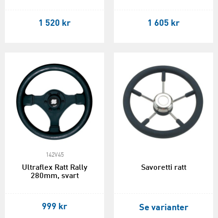
1 520 kr
1 605 kr
142V45
Ultraflex Ratt Rally
Savoretti ratt
280mm, svart
999 kr
Se varianter