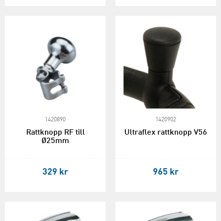
1420890
1420902
Rattknopp RF till
Ultraflex rattknopp V56
Ø25mm
329 kr
965 kr