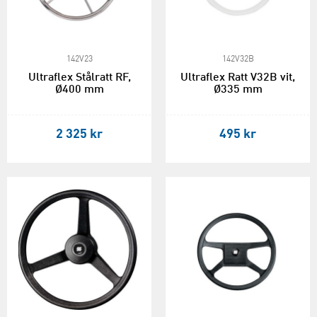
142V23
142V32B
Ultraflex Stålratt RF,
Ultraflex Ratt V32B vit,
Ø400 mm
Ø335 mm
2 325 kr
495 kr