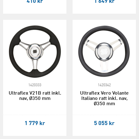
410 kr
1 649 kr
1420333
1420342
Ultraflex V21B ratt inkl.
Ultraflex Vero Volante
nav, Ø350 mm
Italiano ratt inkl. nav,
Ø350 mm
1 779 kr
5 055 kr