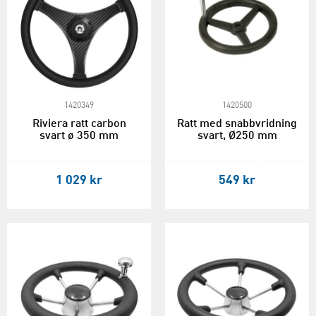
1420349
1420500
Riviera ratt carbon
Ratt med snabbvridning
svart ø 350 mm
svart, Ø250 mm
1 029 kr
549 kr