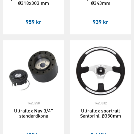
Ø318x303 mm
Ø343mm
959 kr
939 kr
1420250
1420332
Ultraflex Nav 3/4"
Ultraflex sportratt
standardkona
Santorini, Ø350mm