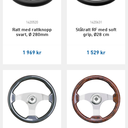
1420520
1420631
Ratt med rattknopp
Stålratt RF med soft
svart, Ø 280mm
grip, Ø28 cm
1 969 kr
1 529 kr