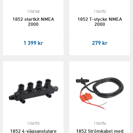
1106748
1106752
1852 startkit NMEA
1852 T-stycke NMEA
2000
2000
1 399 kr
279 kr
1106753
1106754
1852 4-vägsanslutare
1852 Strömkabel med