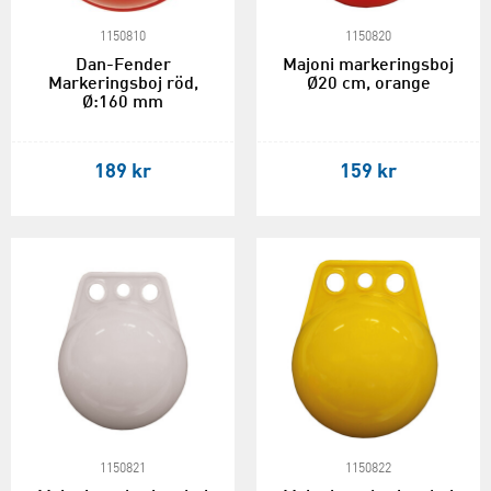
1150810
1150820
Dan-Fender
Majoni markeringsboj
Markeringsboj röd,
Ø20 cm, orange
Ø:160 mm
189 kr
159 kr
1150821
1150822