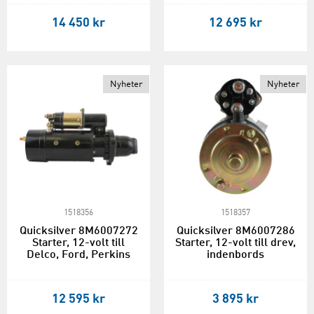
14 450 kr
12 695 kr
Nyheter
Nyheter
1518356
1518357
Quicksilver 8M6007272
Quicksilver 8M6007286
Starter, 12-volt till
Starter, 12-volt till drev,
Delco, Ford, Perkins
indenbords
12 595 kr
3 895 kr