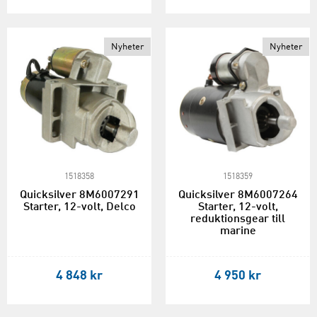
Nyheter
Nyheter
1518358
1518359
Quicksilver 8M6007291
Quicksilver 8M6007264
Starter, 12-volt, Delco
Starter, 12-volt,
reduktionsgear till
marine
4 848 kr
4 950 kr