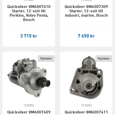
1518349
1518350
Quicksilver 8M6007410
Quicksilver 8M6007309
Starter, 12-volt till
Starter, 12-volt till
Perkins, Volvo Penta,
industri, marine, Bosch
Bosch
3 715 kr
7 650 kr
Nyheter
Nyheter
1518352
1518353
Quicksilver 8M6007409
Quicksilver 8M6007411