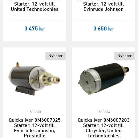
Starter, 12-volt till
Starter, 12-volt till
United Technolochies
Evinrude Johnson
3 475 kr
3 650 kr
Nyheter
Nyheter
1518333
1518334
Quicksilver 8M6007325
Quicksilver 8M6007283
Starter, 12-volt till
Starter, 12-volt till
Evinrude Johnson,
Chrysler, United
Prestolite
Technolochies