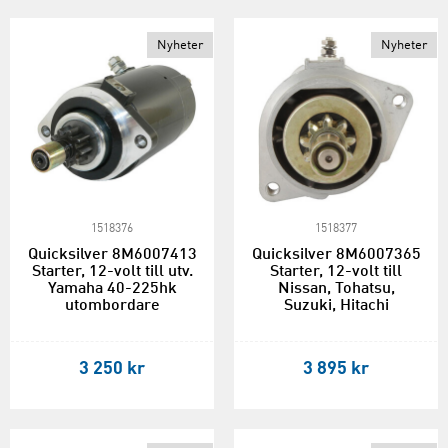
Nyheter
Nyheter
1518376
1518377
Quicksilver 8M6007413
Quicksilver 8M6007365
Starter, 12-volt till utv.
Starter, 12-volt till
Yamaha 40-225hk
Nissan, Tohatsu,
utombordare
Suzuki, Hitachi
3 250 kr
3 895 kr