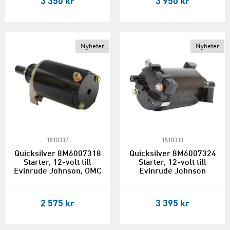
3 350 kr
3 950 kr
Nyheter
Nyheter
1518337
1518338
Quicksilver 8M6007318
Quicksilver 8M6007324
Starter, 12-volt till
Starter, 12-volt till
Evinrude Johnson, OMC
Evinrude Johnson
2 575 kr
3 395 kr