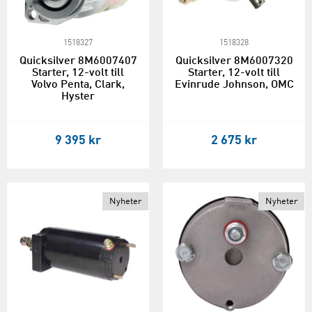
1518327
1518328
Quicksilver 8M6007407
Quicksilver 8M6007320
Starter, 12-volt till
Starter, 12-volt till
Volvo Penta, Clark,
Evinrude Johnson, OMC
Hyster
9 395 kr
2 675 kr
Nyheter
Nyheter