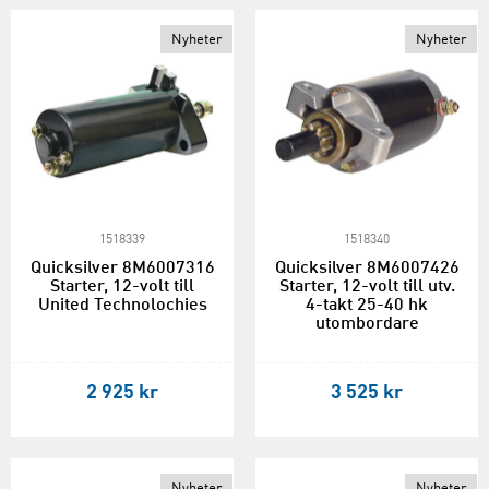
Nyheter
Nyheter
1518339
1518340
Quicksilver 8M6007316
Quicksilver 8M6007426
Starter, 12-volt till
Starter, 12-volt till utv.
United Technolochies
4-takt 25-40 hk
utombordare
2 925 kr
3 525 kr
Nyheter
Nyheter