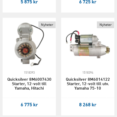
5 875 kr
6 725 kr
Nyheter
Nyheter
1518393
1518394
Quicksilver 8M6007430
Quicksilver 8M6014122
Starter, 12-volt till
Starter, 12-volt till utv.
Yamaha, Hitachi
Yamaha 75-10
6 775 kr
8 268 kr