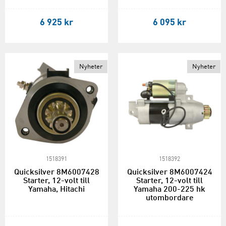
6 925 kr
6 095 kr
Nyheter
Nyheter
1518391
1518392
Quicksilver 8M6007428
Quicksilver 8M6007424
Starter, 12-volt till
Starter, 12-volt till
Yamaha, Hitachi
Yamaha 200-225 hk
utombordare