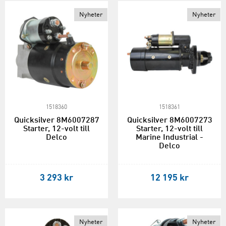
Nyheter
Nyheter
1518360
1518361
Quicksilver 8M6007287
Quicksilver 8M6007273
Starter, 12-volt till
Starter, 12-volt till
Delco
Marine Industrial -
Delco
3 293 kr
12 195 kr
Nyheter
Nyheter