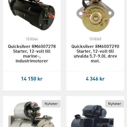
1518364
1518365
Quicksilver 8M6007278
Quicksilver 8M6007290
Starter, 12-volt till
Starter, 12-volt till
marine-,
utvalda 5.7-9.0L drev
industrimotorer
mot.
14 150 kr
4 346 kr
Nyheter
Nyheter