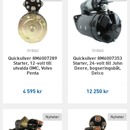
1518362
1518363
Quicksilver 8M6007289
Quicksilver 8M6007353
Starter, 12-volt till
Starter, 24-volt till John
utvalda OMC, Volvo
Deere, bogseringsbåt,
Penta
Delco
4 595 kr
12 250 kr
Nyheter
Nyheter