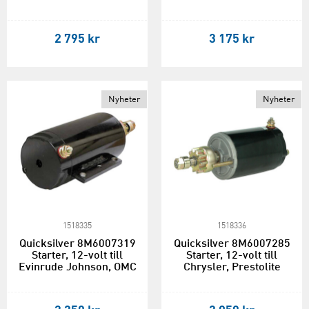
2 795 kr
3 175 kr
Nyheter
Nyheter
1518335
1518336
Quicksilver 8M6007319
Quicksilver 8M6007285
Starter, 12-volt till
Starter, 12-volt till
Evinrude Johnson, OMC
Chrysler, Prestolite