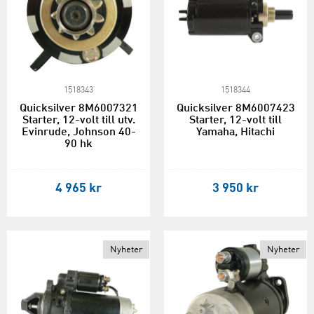
1518343
1518344
Quicksilver 8M6007321
Quicksilver 8M6007423
Starter, 12-volt till utv.
Starter, 12-volt till
Evinrude, Johnson 40-
Yamaha, Hitachi
90 hk
4 965 kr
3 950 kr
Nyheter
Nyheter