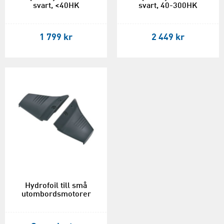
svart, <40HK
svart, 40-300HK
1 799 kr
2 449 kr
Hydrofoil till små
utombordsmotorer