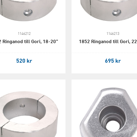
1146212
1146213
 Ringanod till Gori, 18-20"
1852 Ringanod till Gori, 2
520 kr
695 kr