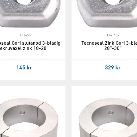
1141455
1141457
seal Gori slutanod 3-bladig
Tecnoseal Zink Gori 3-bl
skruvaxel zink 18-20"
28"-30"
145 kr
329 kr