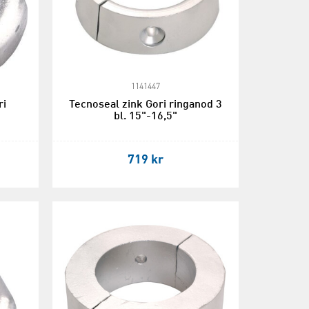
1141447
ri
Tecnoseal zink Gori ringanod 3
bl. 15"-16,5"
719 kr