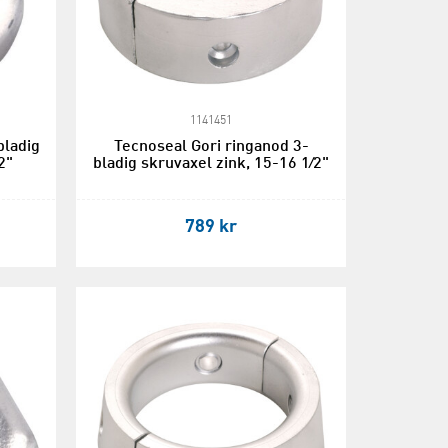
1141451
bladig
Tecnoseal Gori ringanod 3-
2"
bladig skruvaxel zink, 15-16 1⁄2"
789 kr