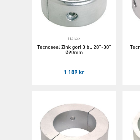
1141444
Tecnoseal Zink gori 3 bl. 28"-30"
Tecn
Ø90mm
1 189 kr