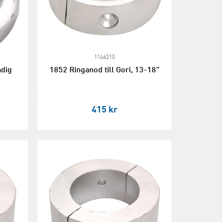
1146210
adig
1852 Ringanod till Gori, 13-18"
415 kr