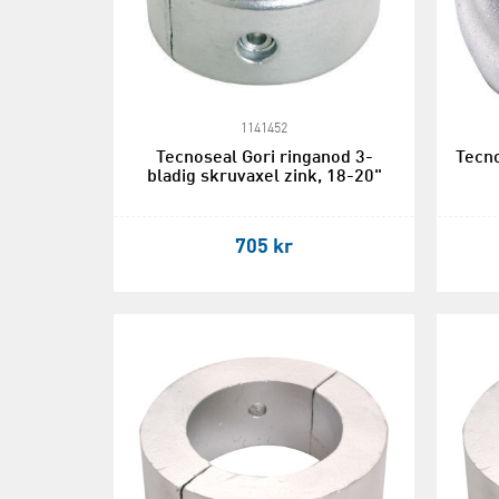
1141452
Tecnoseal Gori ringanod 3-
Tecno
bladig skruvaxel zink, 18-20"
705 kr