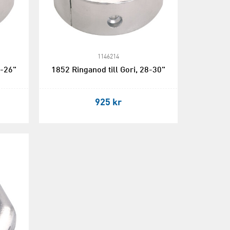
1146214
2-26"
1852 Ringanod till Gori, 28-30"
925 kr