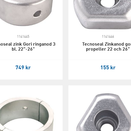
1141445
1141446
oseal zink Gori ringanod 3
Tecnoseal Zinkanod go
bl. 22"-26"
propeller 22 och 26"
749 kr
155 kr