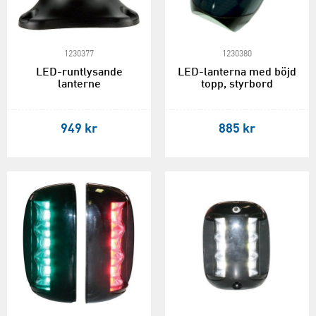
1230377
1230380
LED-runtlysande
LED-lanterna med böjd
lanterne
topp, styrbord
949 kr
885 kr