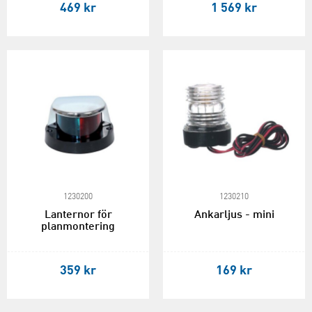
469 kr
1 569 kr
1230200
1230210
Lanternor för
Ankarljus - mini
planmontering
359 kr
169 kr