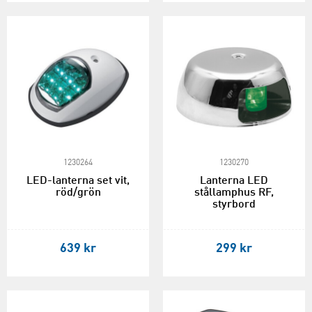
1230264
1230270
LED-lanterna set vit,
Lanterna LED
röd/grön
stållamphus RF,
styrbord
639 kr
299 kr