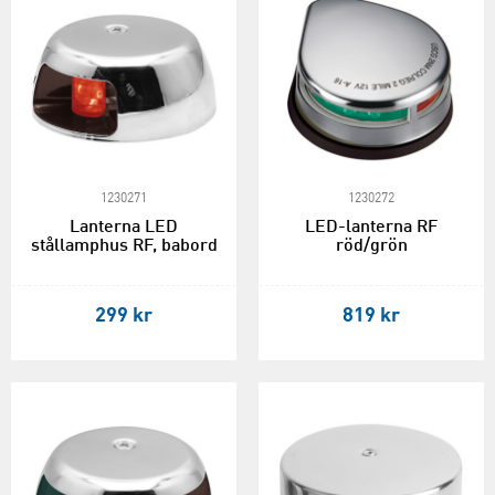
1230271
1230272
Lanterna LED
LED-lanterna RF
stållamphus RF, babord
röd/grön
299 kr
819 kr