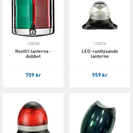
1230340
1230376
Rostfri lanterna -
LED-runtlysande
dubbel
lanterne
709 kr
959 kr