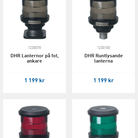
1230070
1230100
DHR Lanternor på fot,
DHR Runtlysande
ankare
lanterna
1 199 kr
1 199 kr