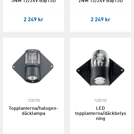
5NM 12/24V Bay15D
2NM 12/24V Bay15D
2 249 kr
2 249 kr
1230150
1230152
Topplanterna/halogen-
LED
däcklampa
topplanterna/däckbelys
ning