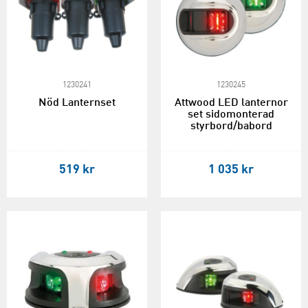
1230241
1230245
Nöd Lanternset
Attwood LED lanternor
set sidomonterad
styrbord/babord
519 kr
1 035 kr