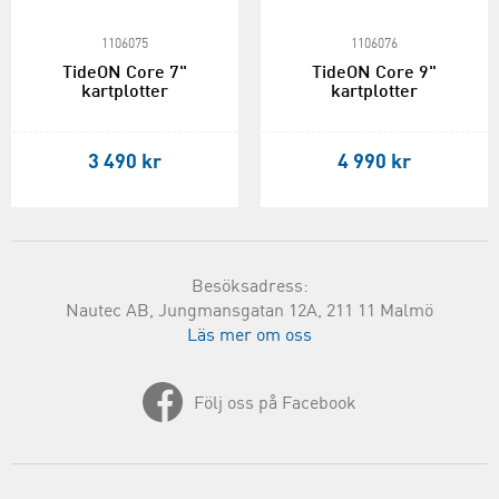
1106075
1106076
TideON Core 7"
TideON Core 9"
kartplotter
kartplotter
3 490 kr
4 990 kr
Besöksadress:
Nautec AB, Jungmansgatan 12A, 211 11 Malmö
Läs mer om oss
Följ oss på Facebook