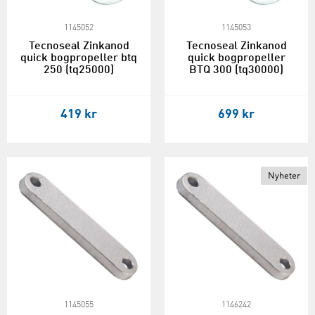
1145052
1145053
Tecnoseal Zinkanod
Tecnoseal Zinkanod
quick bogpropeller btq
quick bogpropeller
250 (tq25000)
BTQ 300 (tq30000)
419 kr
699 kr
Nyheter
1145055
1146242