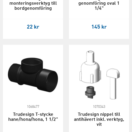
monteringsverktyg till
genomföring oval 1
bordgenomföring
1/4"
22 kr
145 kr
1068477
1070343
Trudesign T-stycke
Trudesign nippel till
hane/hona/hona, 1 1/2"
antihävert inkl. verktyg,
vit