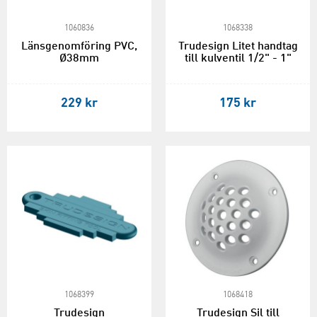
1060836
1068338
Länsgenomföring PVC,
Trudesign Litet handtag
Ø38mm
till kulventil 1/2" - 1"
229 kr
175 kr
1068399
1068418
Trudesign
Trudesign Sil till