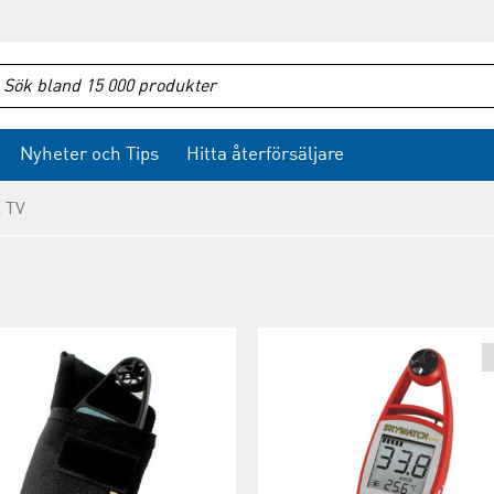
Nyheter och Tips
Hitta återförsäljare
& TV