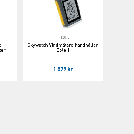
1112010
e
Skywatch Vindmätare handhållen
ter
Eole 1
1 879 kr