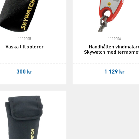
1112005
1112006
Väska till xplorer
Handhållen vindmätar
Skywatch med termome
300 kr
1 129 kr