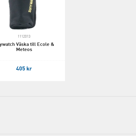
1112013
ywatch Väska till Ecole &
Meteos
405 kr