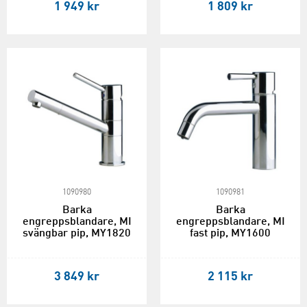
1 949 kr
1 809 kr
1090980
1090981
Barka
Barka
engreppsblandare, MI
engreppsblandare, MI
svängbar pip, MY1820
fast pip, MY1600
3 849 kr
2 115 kr