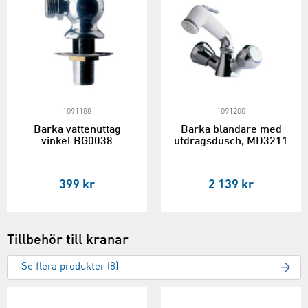
1091188
1091200
Barka vattenuttag
Barka blandare med
vinkel BG0038
utdragsdusch, MD3211
399 kr
2 139 kr
Tillbehör till kranar
Se flera produkter (8)