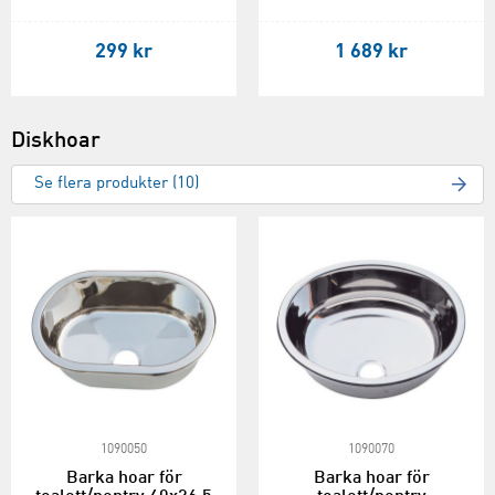
299 kr
1 689 kr
Diskhoar
Se flera produkter (10)
1090050
1090070
Barka hoar för
Barka hoar för