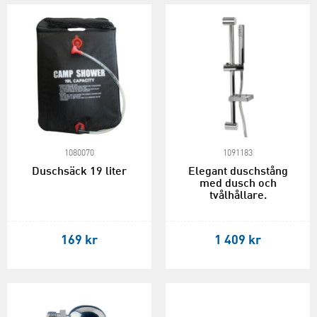
1080070
1091183
Duschsäck 19 liter
Elegant duschstång
med dusch och
tvålhållare.
169 kr
1 409 kr