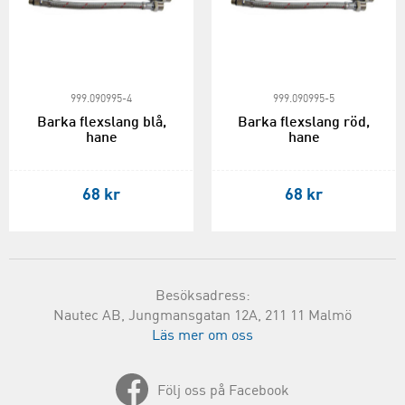
999.090995-4
999.090995-5
Barka flexslang blå,
Barka flexslang röd,
hane
hane
68 kr
68 kr
Besöksadress:
Nautec AB, Jungmansgatan 12A, 211 11 Malmö
Läs mer om oss
Följ oss på Facebook