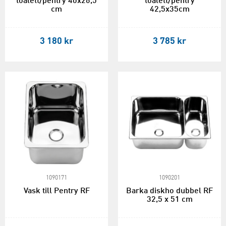
toalett/pentry 40x26,5
toalett/pentry
cm
42,5x35cm
3 180 kr
3 785 kr
1090171
1090201
Vask till Pentry RF
Barka diskho dubbel RF
32,5 x 51 cm