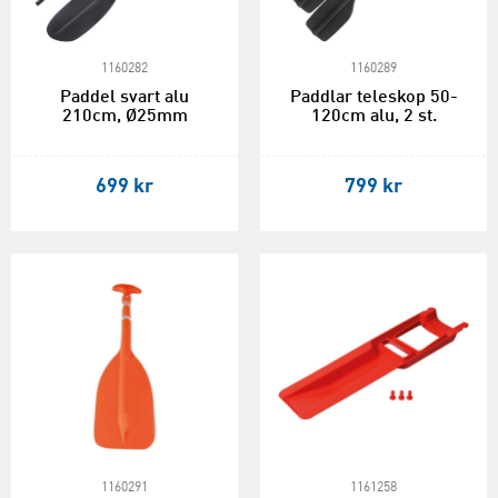
1160282
1160289
Paddel svart alu
Paddlar teleskop 50-
210cm, Ø25mm
120cm alu, 2 st.
699 kr
799 kr
1160291
1161258