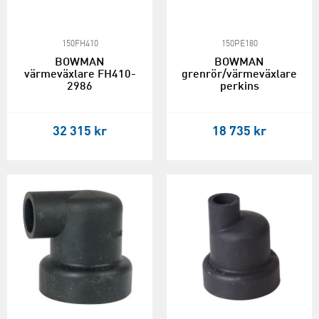
150FH410
150PE180
BOWMAN
BOWMAN
värmeväxlare FH410-
grenrör/värmeväxlare
2986
perkins
32 315 kr
18 735 kr