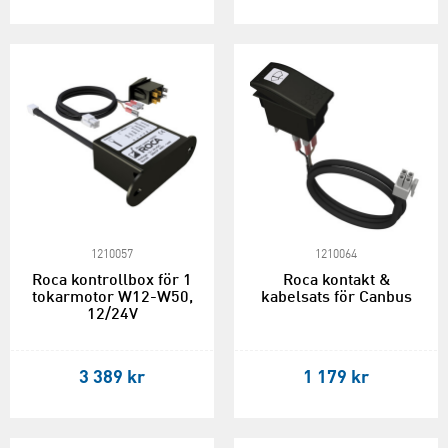
1210057
1210064
Roca kontrollbox för 1
Roca kontakt &
tokarmotor W12-W50,
kabelsats för Canbus
12/24V
3 389 kr
1 179 kr