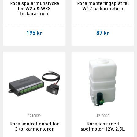
Roca spolarmunstycke
Roca monteringsplåt till
för W25 & W38
W12 torkarmotorn
torkararmen
195 kr
87 kr
1210039
1210040
Roca kontrollenhet för
Roca tank med
3 torkarmontorer
spolmotor 12V, 2,5L