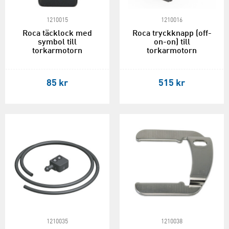
1210015
1210016
Roca täcklock med
Roca tryckknapp (off-
symbol till
on-on) till
torkarmotorn
torkarmotorn
85 kr
515 kr
1210035
1210038