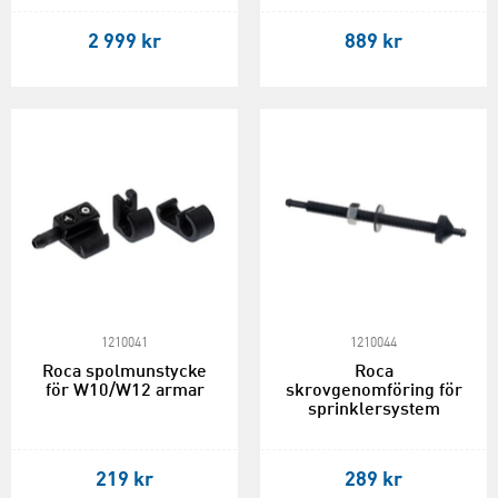
2 999 kr
889 kr
1210041
1210044
Roca spolmunstycke
Roca
för W10/W12 armar
skrovgenomföring för
sprinklersystem
219 kr
289 kr