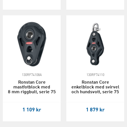
130RF74108A
130RF74110
Ronstan Core
Ronstan Core
mastfotblock med
enkelblock med svirvel
8 mm riggbult, serie 75
och hundsvott, serie 75
1 109 kr
1 879 kr