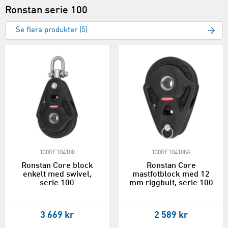
Ronstan serie 100
Se flera produkter (5)
130RF104100
130RF104108A
Ronstan Core block
Ronstan Core
enkelt med swivel,
mastfotblock med 12
serie 100
mm riggbult, serie 100
3 669 kr
2 589 kr