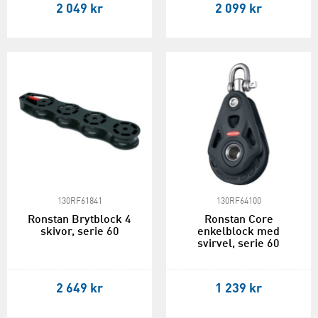
2 049 kr
2 099 kr
130RF61841
130RF64100
Ronstan Brytblock 4
Ronstan Core
skivor, serie 60
enkelblock med
svirvel, serie 60
2 649 kr
1 239 kr