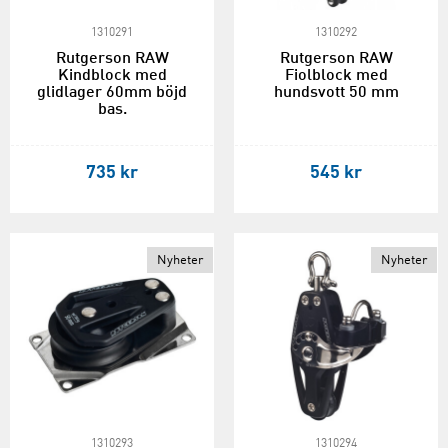
1310291
1310292
Rutgerson RAW
Rutgerson RAW
Kindblock med
Fiolblock med
glidlager 60mm böjd
hundsvott 50 mm
bas.
735 kr
545 kr
Nyheter
Nyheter
1310293
1310294