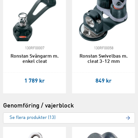
130RF00007
130RF00058
Ronstan Svängarm m.
Ronstan Swivelbas m.
enkel cleat
cleat 3-12 mm
1 789 kr
849 kr
Genomföring / vajerblock
Se flera produkter (13)