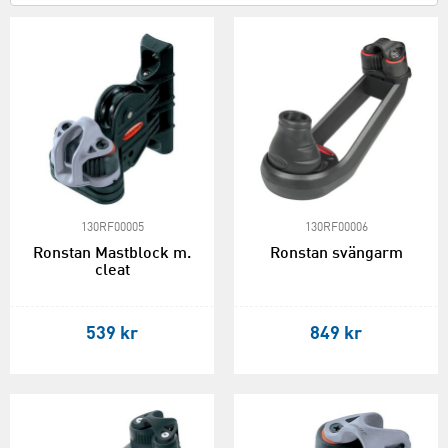
130RF00005
130RF00006
Ronstan Mastblock m.
Ronstan svängarm
cleat
539 kr
849 kr