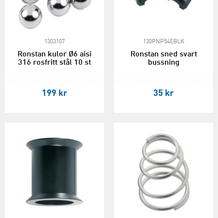
1303107
130PNP54EBLK
Ronstan kulor Ø6 aisi
Ronstan sned svart
316 rosfritt stål 10 st
bussning
199 kr
35 kr