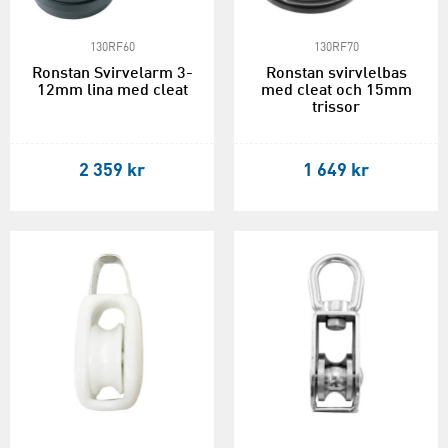
130RF60
130RF70
Ronstan Svirvelarm 3-
Ronstan svirvlelbas
12mm lina med cleat
med cleat och 15mm
trissor
2 359 kr
1 649 kr