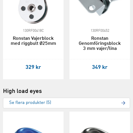
130RF00418C
130RF00452
Ronstan Vajerblock
Ronstan
med riggbult Ø25mm
Genomföringsblock
3 mm vajer/lina
329 kr
349 kr
High load eyes
Se flera produkter (5)