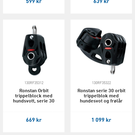
599 kr
639 kr
130RF35312
130RF35322
Ronstan Orbit
Ronstan serie 30 orbit
trippelblock med
trippelblok med
hundsvott, serie 30
hundesvot og frølår
669 kr
1 099 kr