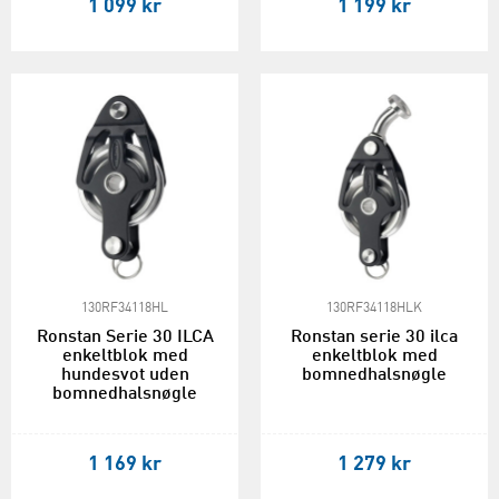
1 099 kr
1 199 kr
130RF34118HL
130RF34118HLK
Ronstan Serie 30 ILCA
Ronstan serie 30 ilca
enkeltblok med
enkeltblok med
hundesvot uden
bomnedhalsnøgle
bomnedhalsnøgle
1 169 kr
1 279 kr