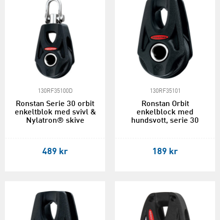
130RF35100D
130RF35101
Ronstan Serie 30 orbit
Ronstan Orbit
enkeltblok med svivl &
enkelblock med
Nylatron® skive
hundsvott, serie 30
489 kr
189 kr