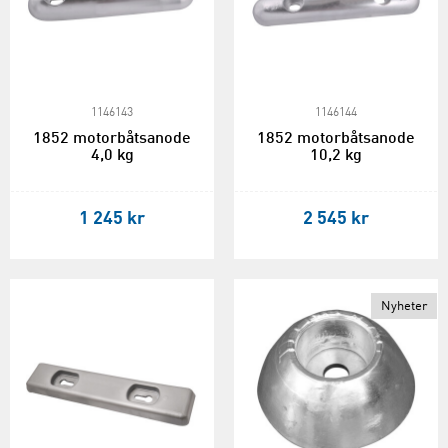
1146143
1146144
1852 motorbåtsanode
1852 motorbåtsanode
4,0 kg
10,2 kg
1 245 kr
2 545 kr
Nyheter