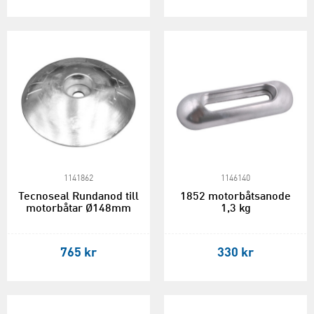
1141862
1146140
Tecnoseal Rundanod till
1852 motorbåtsanode
motorbåtar Ø148mm
1,3 kg
765 kr
330 kr