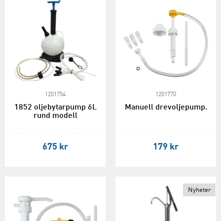
1201754
1201770
1852 oljebytarpump 6L
Manuell drevoljepump.
rund modell
675 kr
179 kr
Nyheter