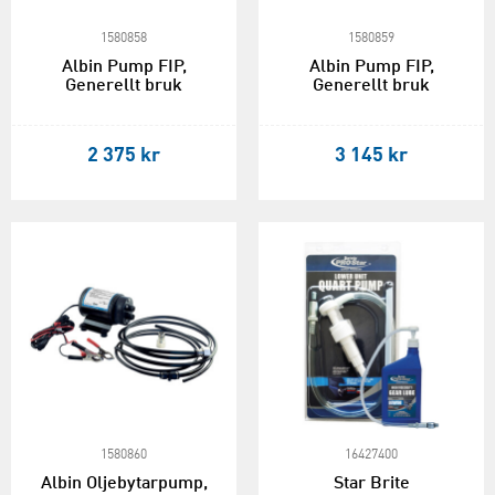
1580858
1580859
Albin Pump FIP,
Albin Pump FIP,
Generellt bruk
Generellt bruk
2 375 kr
3 145 kr
1580860
16427400
Albin Oljebytarpump,
Star Brite