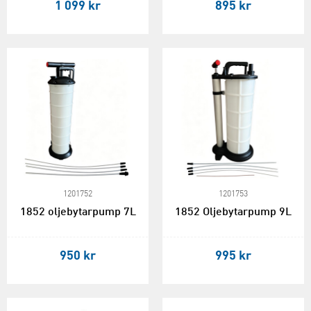
1 099 kr
895 kr
1201752
1201753
1852 oljebytarpump 7L
1852 Oljebytarpump 9L
950 kr
995 kr