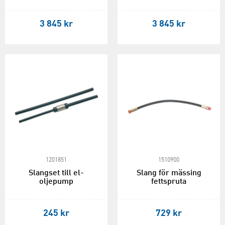
3 845 kr
3 845 kr
1201851
1510900
Slangset till el-
Slang för mässing
oljepump
fettspruta
245 kr
729 kr