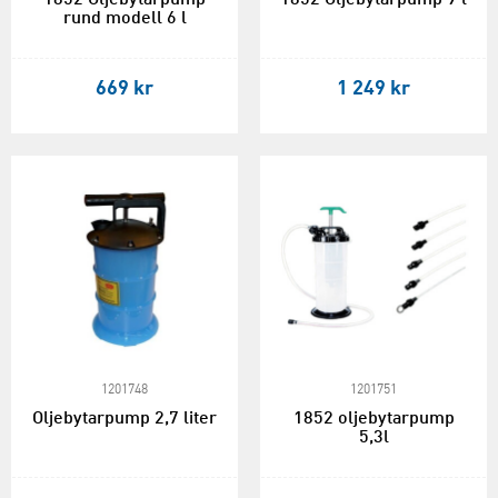
rund modell 6 l
669 kr
1 249 kr
1201748
1201751
Oljebytarpump 2,7 liter
1852 oljebytarpump
5,3l