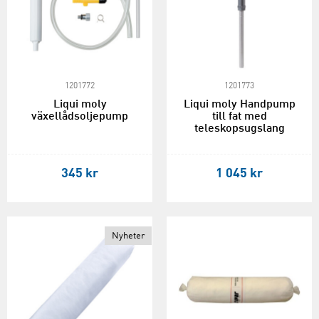
1201772
1201773
Liqui moly
Liqui moly Handpump
växellådsoljepump
till fat med
teleskopsugslang
345 kr
1 045 kr
Nyheter