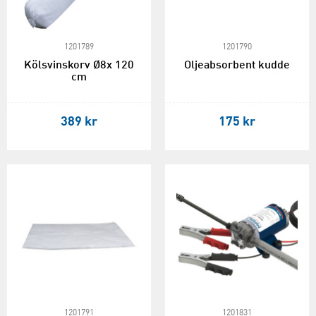
1201789
1201790
Kölsvinskorv Ø8x 120
Oljeabsorbent kudde
cm
389 kr
175 kr
1201791
1201831