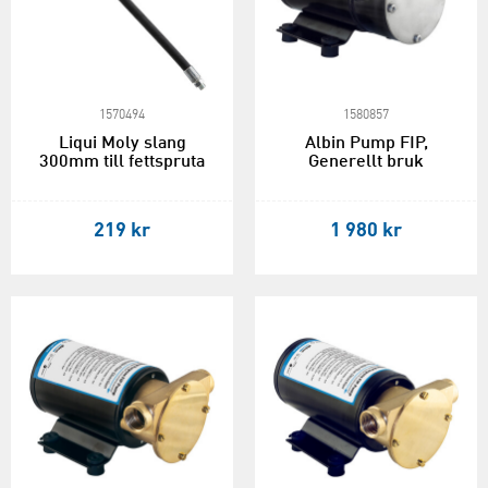
1570494
1580857
Liqui Moly slang
Albin Pump FIP,
300mm till fettspruta
Generellt bruk
219 kr
1 980 kr