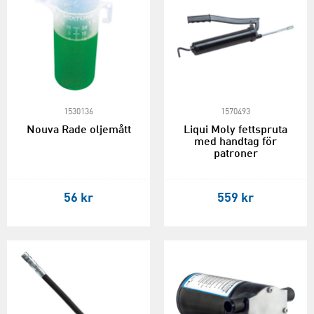
1530136
1570493
Nouva Rade oljemått
Liqui Moly fettspruta
med handtag för
patroner
56 kr
559 kr