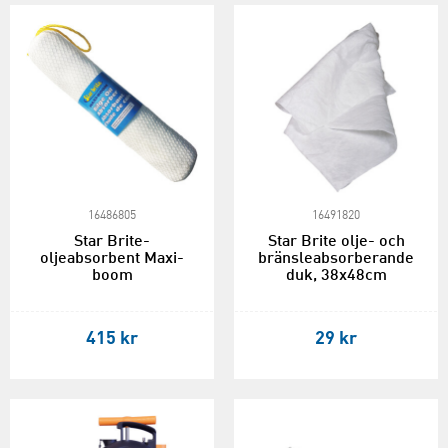
16486805
16491820
Star Brite-
Star Brite olje- och
oljeabsorbent Maxi-
bränsleabsorberande
boom
duk, 38x48cm
415 kr
29 kr