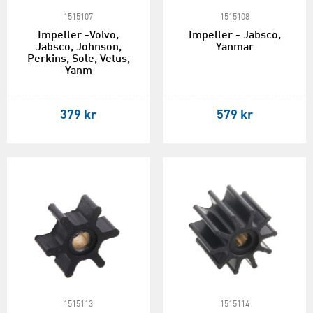
1515107
1515108
Impeller -Volvo,
Impeller - Jabsco,
Jabsco, Johnson,
Yanmar
Perkins, Sole, Vetus,
Yanm
379 kr
579 kr
1515113
1515114