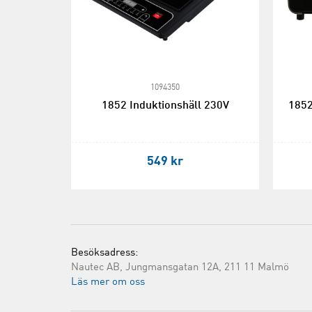
1094350
1852 Induktionshäll 230V
1852
549 kr
Besöksadress:
Nautec AB, Jungmansgatan 12A, 211 11 Malmö
Läs mer om oss