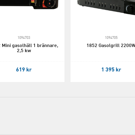
1094703
1094705
 Mini gasolhäll 1 brännare,
1852 Gasolgrill 2200
2,5 kw
619 kr
1 395 kr