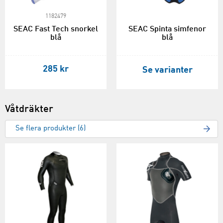
1182479
SEAC Fast Tech snorkel
SEAC Spinta simfenor
blå
blå
285 kr
Se varianter
Våtdräkter
Se flera produkter (6)