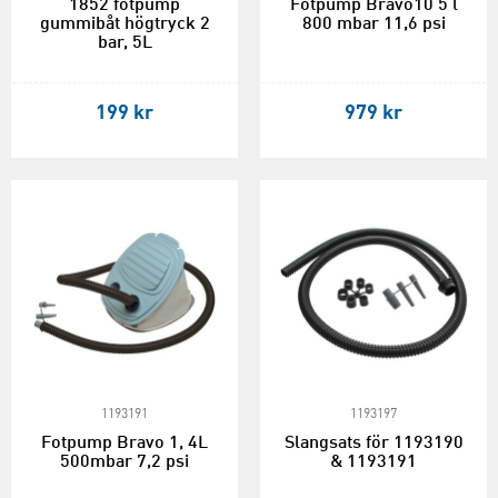
1852 fotpump
Fotpump Bravo10 5 l
gummibåt högtryck 2
800 mbar 11,6 psi
bar, 5L
199 kr
979 kr
1193191
1193197
Fotpump Bravo 1, 4L
Slangsats för 1193190
500mbar 7,2 psi
& 1193191