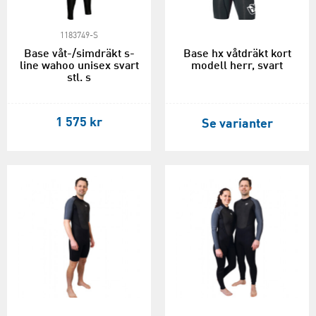
1183749-S
Base våt-/simdräkt s-
Base hx våtdräkt kort
line wahoo unisex svart
modell herr, svart
stl. s
1 575 kr
Se varianter