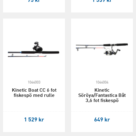
75 kr
1 559 kr
1044003
1044004
Kinetic Boat CC 6 fot
Kinetic
fiskespö med rulle
Söröya/Fantastica Båt
3,6 fot fiskespö
1 529 kr
649 kr