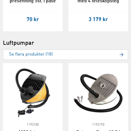
presenning 5st. i påse
med 4 teleskopsteg
70 kr
3 179 kr
Luftpumpar
Se flera produkter (18)
1193180
1193190