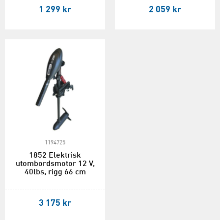
1 299 kr
2 059 kr
1194725
1852 Elektrisk
utombordsmotor 12 V,
40lbs, rigg 66 cm
3 175 kr