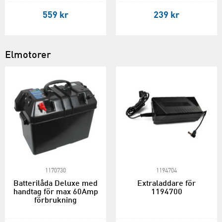
559 kr
239 kr
Elmotorer
1170730
1194704
Batterilåda Deluxe med
Extraladdare för
handtag för max 60Amp
1194700
förbrukning