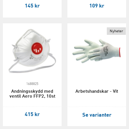
145 kr
109 kr
Nyheter
1688825
Andningsskydd med
Arbets­handskar - Vit
ventil Aero FFP2, 10st
415 kr
Se varianter