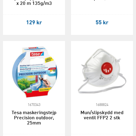
x 20 m 135g/m3
129 kr
55 kr
1670343
1688824
Tesa maskeringstejp
Mun/slipskydd med
Precision outdoor,
ventil FFP2 2 stk
25mm