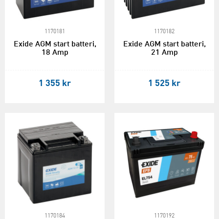
1170181
1170182
Exide AGM start batteri,
Exide AGM start batteri,
18 Amp
21 Amp
1 355 kr
1 525 kr
1170184
1170192