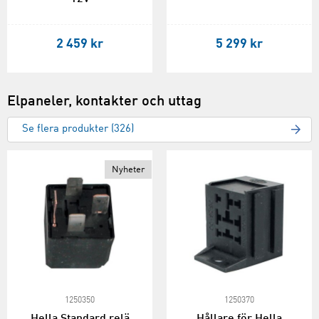
2 459 kr
5 299 kr
Elpaneler, kontakter och uttag
Se flera produkter (326)
Nyheter
1250350
1250370
Hella Standard relä
Hållare för Hella