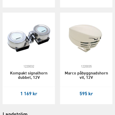
1220032
1220035
Kompakt signalhorn
Marco påbyggnadshorn
dubbel, 12V
vit, 12V
1 169 kr
595 kr
Landström