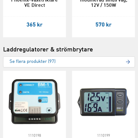
Phoenix-växelriktare
modifierad sinus våg,
VE Direct
12V / 150W
365 kr
570 kr
Laddregulatorer & strömbrytare
Se flera produkter (97)
1110198
1110199