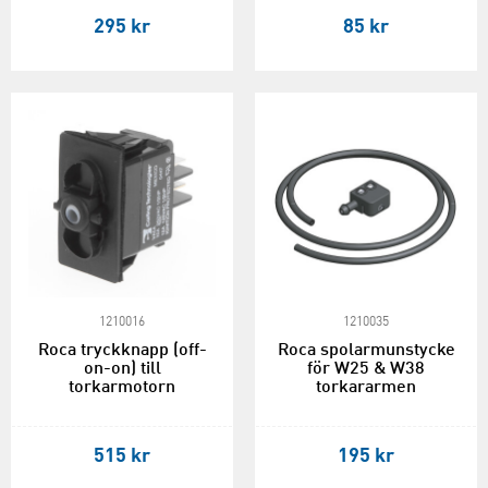
295 kr
85 kr
1210016
1210035
Roca tryckknapp (off-
Roca spolarmunstycke
on-on) till
för W25 & W38
torkarmotorn
torkararmen
515 kr
195 kr