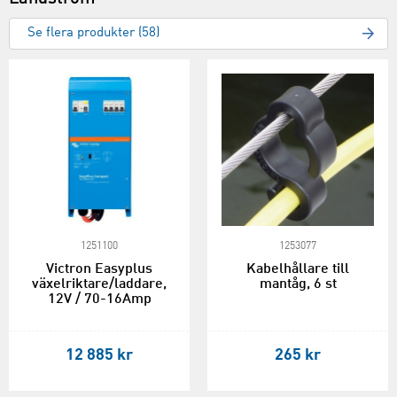
Se flera produkter (58)
1251100
1253077
Victron Easyplus
Kabelhållare till
växelriktare/laddare,
mantåg, 6 st
12V / 70-16Amp
12 885 kr
265 kr