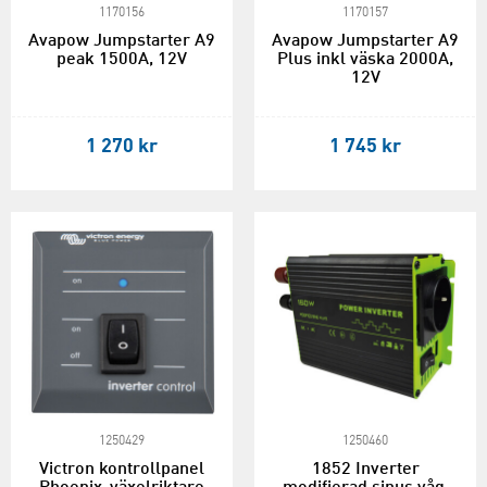
1170156
1170157
Avapow Jumpstarter A9
Avapow Jumpstarter A9
peak 1500A, 12V
Plus inkl väska 2000A,
12V
1 270 kr
1 745 kr
1250429
1250460
Victron kontrollpanel
1852 Inverter