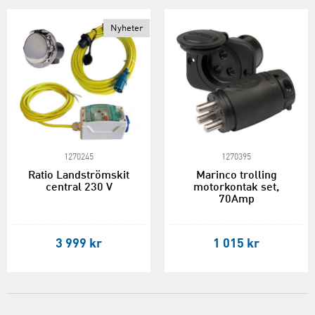
Nyheter
1270245
1270395
Ratio Landströmskit
Marinco trolling
central 230 V
motorkontak set,
70Amp
3 999 kr
1 015 kr