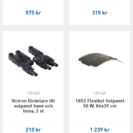
575 kr
315 kr
1251435
1251440
Victron fördelare till
1852 Flexibel Solpanel
solpanel hane och
50 W, 86x39 cm
hona, 2 st
210 kr
1 239 kr