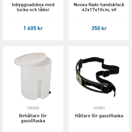
Inbyggnadsbox med
Nouva Rade handskfack
lucka och lådor
42x17x10cm, vit
1 605 kr
350 kr
1093050
1093051
Behållare för
Hållare för gasolflaska
gasolflaska