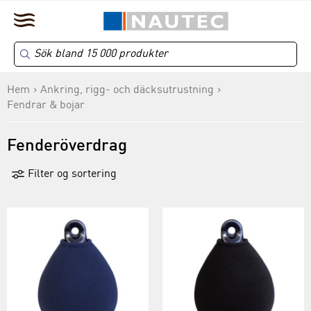
Hem
Ankring, rigg- och däcksutrustning
Fendrar & bojar
Fenderöverdrag
Filter og sortering