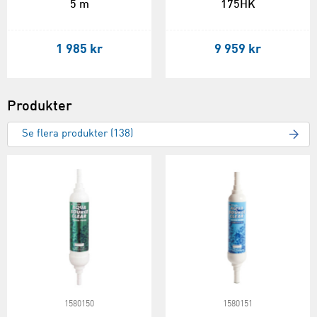
5 m
175HK
1 985 kr
9 959 kr
Produkter
Se flera produkter (138)
1580150
1580151