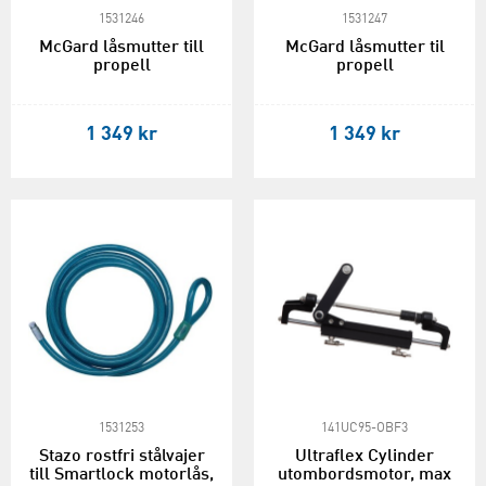
1531246
1531247
McGard låsmutter till
McGard låsmutter til
propell
propell
1 349 kr
1 349 kr
1531253
141UC95-OBF3
Stazo rostfri stålvajer
Ultraflex Cylinder
till Smartlock motorlås,
utombordsmotor, max