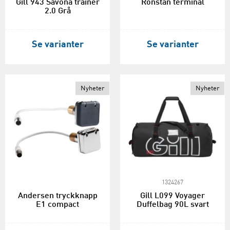
Gill 943 Savona trainer
Ronstan terminal
2.0 Grå
Se varianter
Se varianter
Nyheter
Nyheter
1324267
Andersen tryckknapp
Gill L099 Voyager
E1 compact
Duffelbag 90L svart