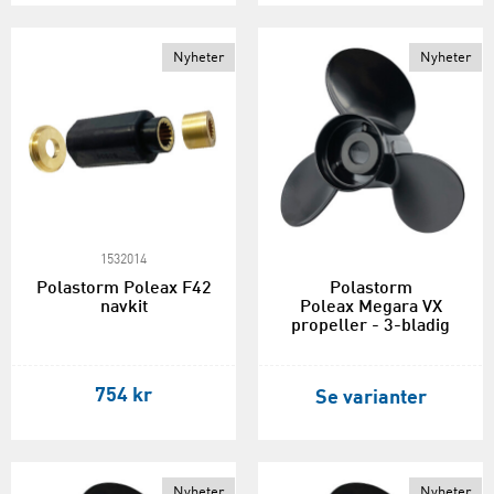
Nyheter
Nyheter
1532014
Polastorm Poleax F42
Polastorm
navkit
Poleax Megara VX
propeller - 3-bladig
754 kr
Se varianter
Nyheter
Nyheter