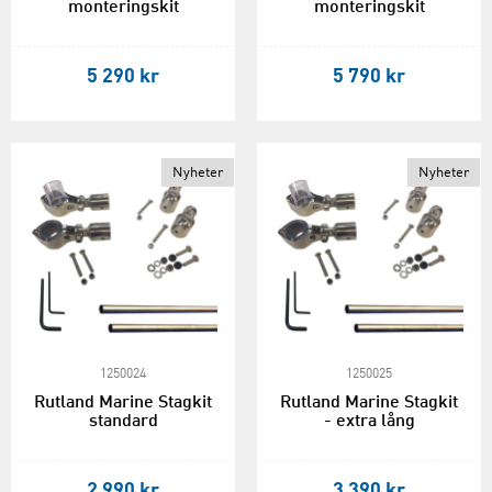
monteringskit
monteringskit
5 290 kr
5 790 kr
Nyheter
Nyheter
1250024
1250025
Rutland Marine Stagkit
Rutland Marine Stagkit
standard
- extra lång
2 990 kr
3 390 kr