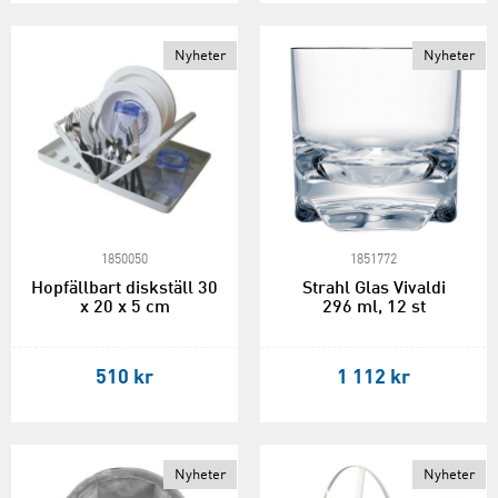
Nyheter
Nyheter
1850050
1851772
Hopfällbart diskställ 30
Strahl Glas Vivaldi
x 20 x 5 cm
296 ml, 12 st
510 kr
1 112 kr
Nyheter
Nyheter