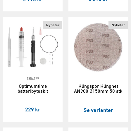
Nyheter
Nyheter
1354179
Optimumtime
Klingspor Klingnet
batteribyteskit
AN900 Ø150mm 50 stk
229 kr
Se varianter