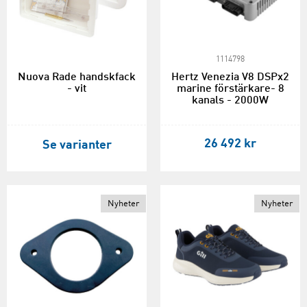
1114798
Nuova Rade handskfack
Hertz Venezia V8 DSPx2
- vit
marine förstärkare- 8
kanals - 2000W
26 492 kr
Se varianter
Nyheter
Nyheter